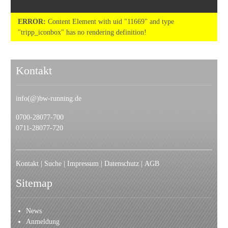
ERROR:
Content Element with uid "11669" and type
"tripp_iconbox" has no rendering definition!
Kontakt
info(@)bw-running.de
0700-28077-700
0711-28077-720
Kontakt
|
Suche
|
I
mpressum
|
Datenschutz
|
AGB
Sitemap
News
Anmeldung