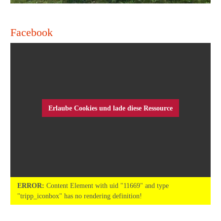
Facebook
Erlaube Cookies und lade diese Ressource
ERROR:
Content Element with uid "11669" and type
"tripp_iconbox" has no rendering definition!