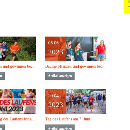
05.06.
2023
Bäume pflanzen und gewinnen beim Tag des Laufens
Bäume pflanzen und gewinnen beim Tag des Laufens
en
Artikel anzeigen
20.04.
2023
Aktion zum Tag des Laufens für alle LaufTREFFs
Tag des Laufens am 7. Juni
en
Artikel anzeigen