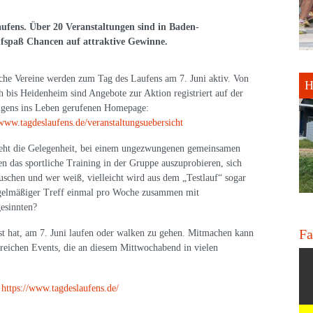
aufens. Über 20 Veranstaltungen sind in Baden-
fspaß Chancen auf attraktive Gewinne.
che Vereine werden zum Tag des Laufens am 7. Juni aktiv. Von
H
 bis Heidenheim sind Angebote zur Aktion registriert auf der
igens ins Leben gerufenen Homepage:
/www.tagdeslaufens.de/veranstaltungsuebersicht
eht die Gelegenheit, bei einem ungezwungenen gemeinsamen
n das sportliche Training in der Gruppe auszuprobieren, sich
uschen und wer weiß, vielleicht wird aus dem „Testlauf“ sogar
egelmäßiger Treff einmal pro Woche zusammen mit
esinnten?
Fa
ust hat, am 7. Juni laufen oder walken zu gehen. Mitmachen kann
lreichen Events, die an diesem Mittwochabend in vielen
:
https://www.tagdeslaufens.de/