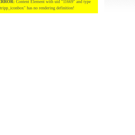
ERROR:
Content Element with uid "11669" and type
"tripp_iconbox" has no rendering definition!