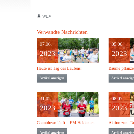
WLV
Verwandte Nachrichten
07.06.
05.06.
2023
2023
Heute ist Tag des Laufens!
Artikel anzeigen
Artikel anzeig
31.05.
08.05.
2023
2023
Countdown läuft – EM-Helden engagieren sich beim „Tag des Laufens“
Artikel anzeigen
Artikel anzeig