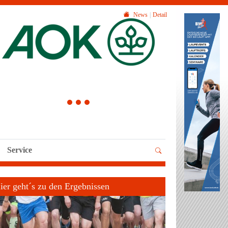
News
Detail
1
2
3
Service
ier geht´s zu den Ergebnissen