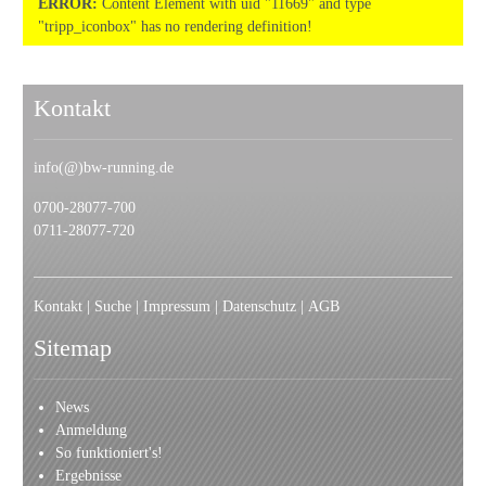
ERROR:
Content Element with uid "11669" and type
"tripp_iconbox" has no rendering definition!
Kontakt
info(@)bw-running.de
0700-28077-700
0711-28077-720
Kontakt
|
Suche
|
I
mpressum
|
Datenschutz
|
AGB
Sitemap
News
Anmeldung
So funktioniert's!
Ergebnisse